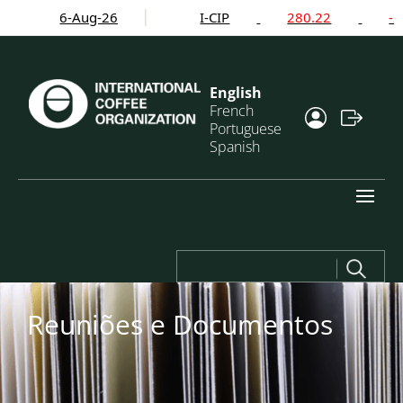
6-Aug-26
I-CIP
280.22
-2.24
English
French
Portuguese
Spanish
Search
for:
R
euniões e Documentos