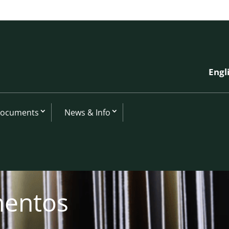
Engl
Documents
News & Info
mentos