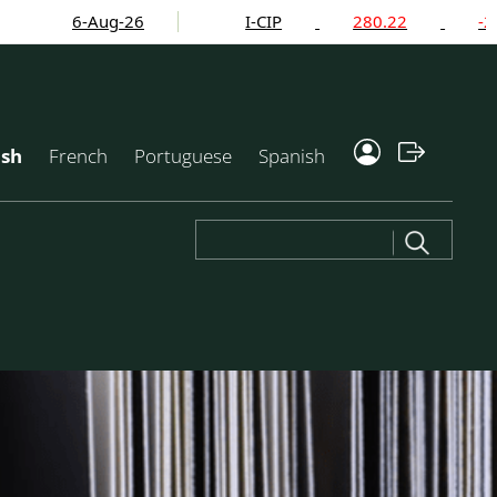
6-Aug-26
I-CIP
280.22
-2.24%
ish
French
Portuguese
Spanish
Search
for: