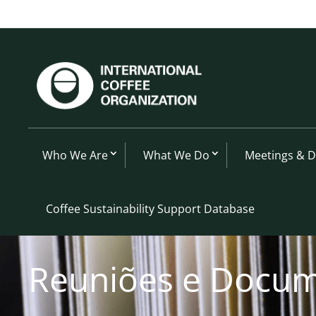
Who We Are
What We Do
Meetings & 
Coffee Sustainability Support Database
R
euniões e Docu